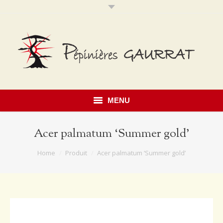
MENU
Accueil
Acer palmatum ‘Summer gold’
Présentation
You are here:
Home
Produit
Acer palmatum ‘Summer gold’
Savoir faire
Notre catalogue
Érables du Japon