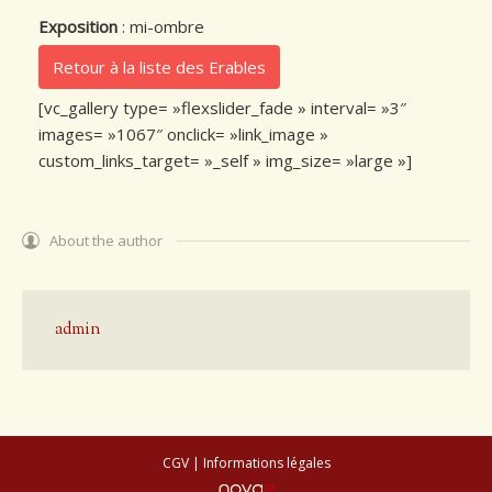
Exposition
: mi-ombre
Retour à la liste des Erables
[vc_gallery type= »flexslider_fade » interval= »3″
images= »1067″ onclick= »link_image »
custom_links_target= »_self » img_size= »large »]
About the author
admin
CGV
|
Informations légales