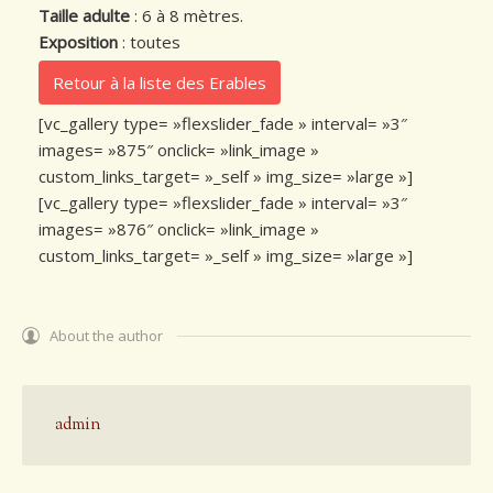
Taille adulte
: 6 à 8 mètres.
Exposition
: toutes
Retour à la liste des Erables
[vc_gallery type= »flexslider_fade » interval= »3″
images= »875″ onclick= »link_image »
custom_links_target= »_self » img_size= »large »]
[vc_gallery type= »flexslider_fade » interval= »3″
images= »876″ onclick= »link_image »
custom_links_target= »_self » img_size= »large »]
About the author
admin