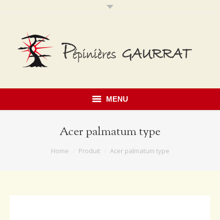
MENU
Accueil
Acer palmatum type
Présentation
You are here:
Home
Produit
Acer palmatum type
Savoir faire
Notre catalogue
Érables du Japon