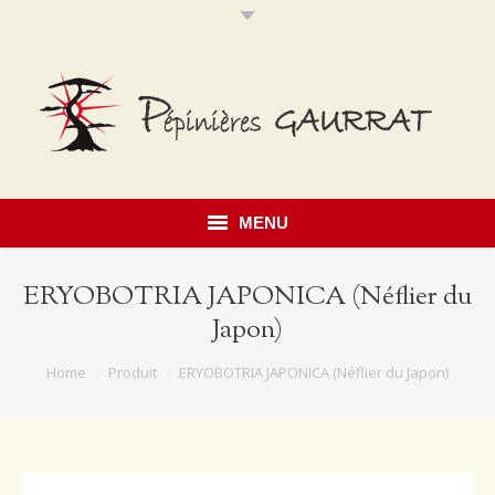
MENU
Accueil
ERYOBOTRIA JAPONICA (Néflier du
Japon)
Présentation
You are here:
Home
Produit
ERYOBOTRIA JAPONICA (Néflier du Japon)
Savoir faire
Notre catalogue
Érables du Japon