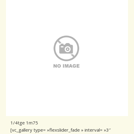
Conseils de plantation
Accès & Contact
1/4tge 1m75
[vc_gallery type= »flexslider_fade » interval= »3″