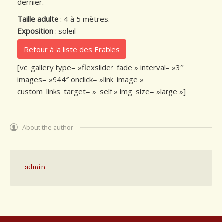
dernier.
Taille adulte
: 4 à 5 mètres.
Exposition
: soleil
Retour à la liste des Erables
[vc_gallery type= »flexslider_fade » interval= »3″
images= »944″ onclick= »link_image »
custom_links_target= »_self » img_size= »large »]
About the author
admin