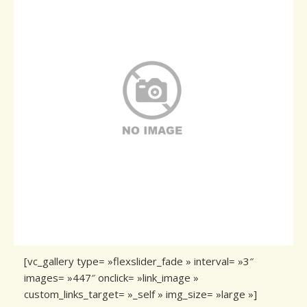
Conseils de plantation
Accès & Contact
[vc_gallery type= »flexslider_fade » interval= »3″
images= »447″ onclick= »link_image »
custom_links_target= »_self » img_size= »large »]