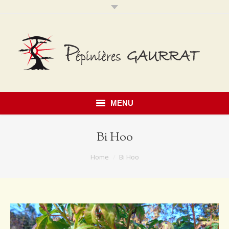
MENU
Accueil
Bi Hoo
Présentation
You are here:
Home
Bi Hoo
Savoir faire
Notre catalogue
Érables du Japon