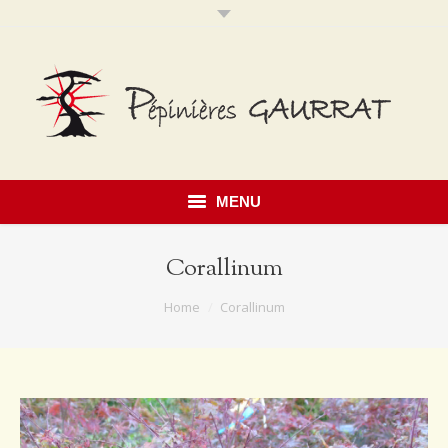
MENU
Accueil
Corallinum
Présentation
You are here:
Home
Corallinum
Savoir faire
Notre catalogue
Érables du Japon