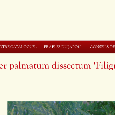
OTRE CATALOGUE
ÉRABLES DU JAPON
CONSEILS D
er palmatum dissectum ‘Filigr