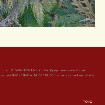
S Tél. : 05 59 84 38 34 Mail : contact@pepinieresgaurrat.com
samedi 8h00 / 12h00 et 14h00 / 18h00 ( fermé le samedi en juillet et