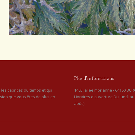
Plus d’informations
 les caprices du temps et qui
1465, allée morlanné - 64160 BURO
ssion que vous êtes de plus en
Horaires d'ouverture Du lundi au 
août )