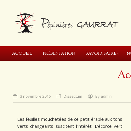
ACCUEIL
PRÉSENTATION
SAVOIR FAIRE
N
Ac
3 novembre 2016
Dissectum
By
admin
Les feuilles mouchetées de ce petit érable aux tons
verts changeants suscitent l’intérêt. L’écorce vert