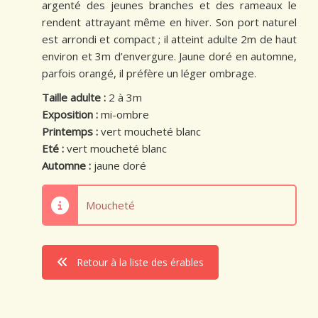
argenté des jeunes branches et des rameaux le
rendent attrayant même en hiver. Son port naturel
est arrondi et compact ; il atteint adulte 2m de haut
environ et 3m d’envergure. Jaune doré en automne,
parfois orangé, il préfère un léger ombrage.
Taille adulte :
2 à 3m
Exposition :
mi-ombre
Printemps :
vert moucheté blanc
Eté :
vert moucheté blanc
Automne :
jaune doré
Moucheté
Retour à la liste des érables