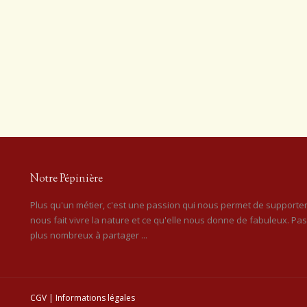
Notre Pépinière
Plus qu'un métier, c'est une passion qui nous permet de supporter
nous fait vivre la nature et ce qu'elle nous donne de fabuleux. Pa
plus nombreux à partager ...
CGV
|
Informations légales