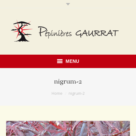
MENU
Accueil
nigrum-2
Présentation
You are here:
Home
nigrum-2
Savoir faire
Notre catalogue
Érables du Japon