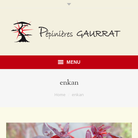
MENU
Accueil
enkan
Présentation
You are here:
Home
enkan
Savoir faire
Notre catalogue
Érables du Japon