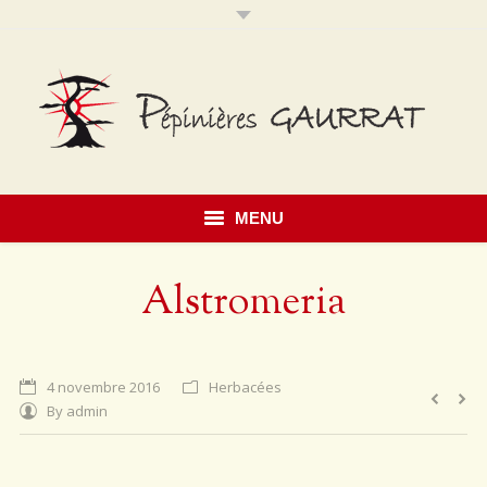
MENU
Accueil
Alstromeria
Présentation
Savoir faire
4 novembre 2016
Herbacées
By
admin
Notre catalogue
Érables du Japon