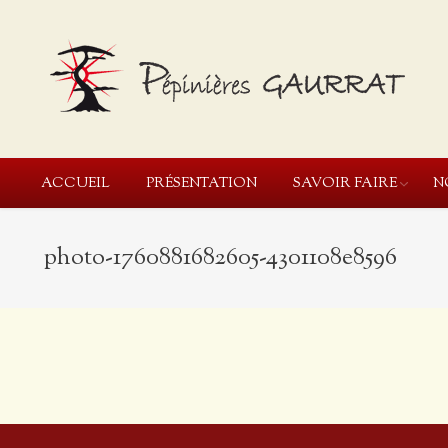
ACCUEIL
PRÉSENTATION
SAVOIR FAIRE
N
photo-1760881682605-4301108e8596