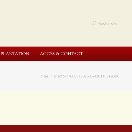
Rechercher
E PLANTATION
ACCÈS & CONTACT
Home
photo-1760881682605-4301108e8596