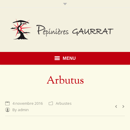
MENU
Accueil
Arbutus
Présentation
Savoir faire
4 novembre 2016
Arbustes
By
admin
Notre catalogue
Érables du Japon