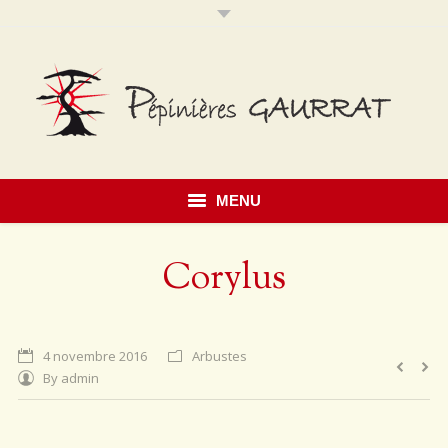
MENU
Accueil
Corylus
Présentation
Savoir faire
4 novembre 2016
Arbustes
By
admin
Notre catalogue
Érables du Japon