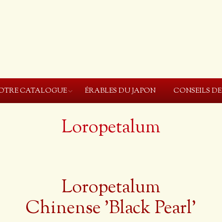
OTRE CATALOGUE
ÉRABLES DU JAPON
CONSEILS D
Loropetalum
Loropetalum
Chinense 'Black Pearl'