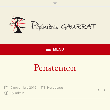
MENU
Accueil
Penstemon
Présentation
Savoir faire
9 novembre 2016
Herbacées
By
admin
Notre catalogue
Érables du Japon