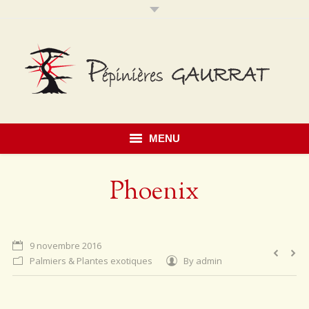
MENU
Accueil
Phoenix
Présentation
Savoir faire
9 novembre 2016
Palmiers & Plantes exotiques
By
admin
Notre catalogue
Érables du Japon