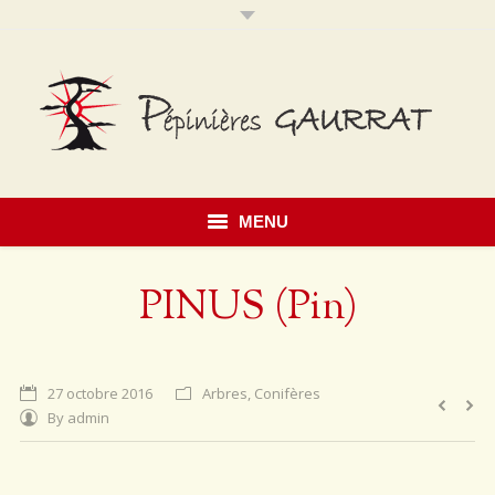
MENU
Accueil
PINUS (Pin)
Présentation
Savoir faire
27 octobre 2016
Arbres
,
Conifères
By
admin
Notre catalogue
Érables du Japon