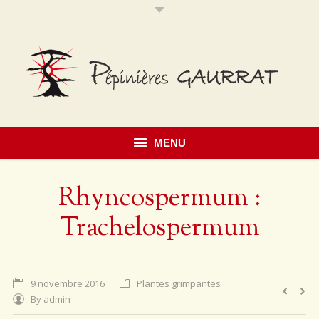
MENU
Accueil
Rhyncospermum :
Présentation
Trachelospermum
Savoir faire
Notre catalogue
9 novembre 2016
Plantes grimpantes
By
admin
Érables du Japon