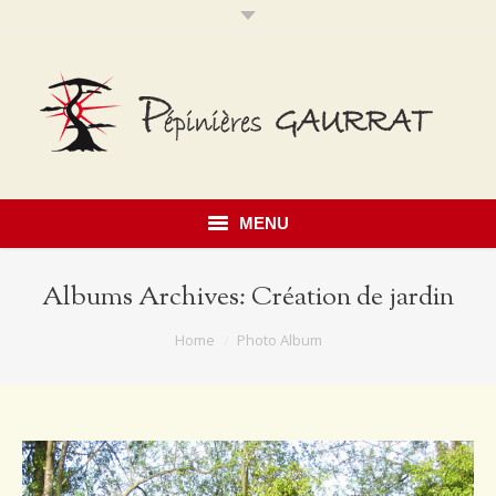
MENU
Accueil
Albums Archives:
Création de jardin
Présentation
You are here:
Home
Photo Album
Savoir faire
Notre catalogue
Érables du Japon