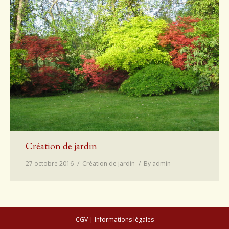
Conseils de plantation
Accès & Contact
Création de jardin
27 octobre 2016
Création de jardin
By
admin
CGV
|
Informations légales