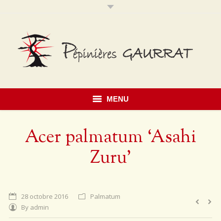
MENU
Accueil
Acer palmatum ‘Asahi
Présentation
Zuru’
Savoir faire
Notre catalogue
28 octobre 2016
Palmatum
By
admin
Érables du Japon