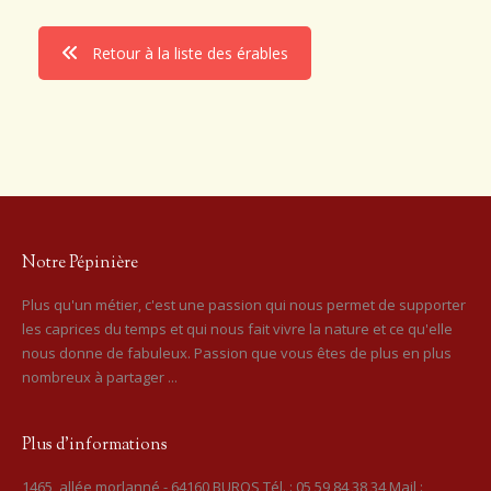
Retour à la liste des érables
Notre Pépinière
Plus qu'un métier, c'est une passion qui nous permet de supporter
les caprices du temps et qui nous fait vivre la nature et ce qu'elle
nous donne de fabuleux. Passion que vous êtes de plus en plus
nombreux à partager ...
Plus d’informations
1465, allée morlanné - 64160 BUROS Tél. : 05 59 84 38 34 Mail :