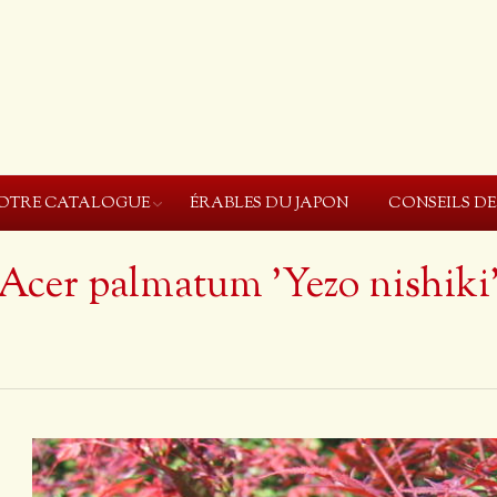
OTRE CATALOGUE
ÉRABLES DU JAPON
CONSEILS D
Acer palmatum 'Yezo nishiki