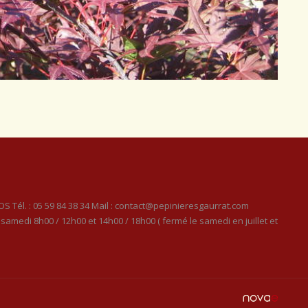
S Tél. : 05 59 84 38 34 Mail : contact@pepinieresgaurrat.com
samedi 8h00 / 12h00 et 14h00 / 18h00 ( fermé le samedi en juillet et