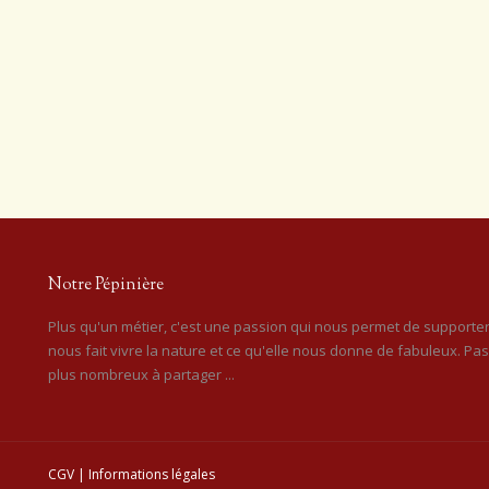
Notre Pépinière
Plus qu'un métier, c'est une passion qui nous permet de supporter
nous fait vivre la nature et ce qu'elle nous donne de fabuleux. Pa
plus nombreux à partager ...
CGV
|
Informations légales